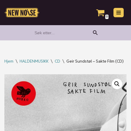
Hopp
0
til
Search Button
Search
innholdet
for:
Hjem
\
HALDENMUSIKK
\
CD
\
Geir Sundstøl – Sakte Film (CD)