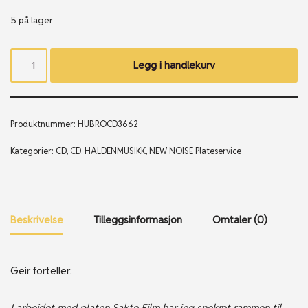
5 på lager
Legg i handlekurv
Produktnummer:
HUBROCD3662
Kategorier:
CD
,
CD
,
HALDENMUSIKK
,
NEW NOISE Plateservice
Beskrivelse
Tilleggsinformasjon
Omtaler (0)
Geir forteller:
I arbeidet med platen Sakte Film har jeg snekret rammen til