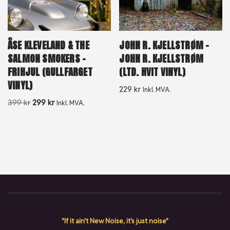
ÅSE KLEVELAND & THE
JOHN R. KJELLSTRØM –
SALMON SMOKERS –
JOHN R. KJELLSTRØM
FRIHJUL (GULLFARGET
(LTD. HVIT VINYL)
VINYL)
229
kr
Inkl. MVA.
399
kr
299
kr
Inkl. MVA.
"If it ain't New Noise, it's just noise"