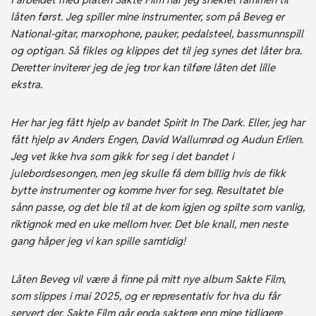
låten først. Jeg spiller mine instrumenter, som på Beveg er
National-gitar, marxophone, pauker, pedalsteel, bassmunnspill
og optigan. Så fikles og klippes det til jeg synes det låter bra.
Deretter inviterer jeg de jeg tror kan tilføre låten det lille
ekstra.
Her har jeg fått hjelp av bandet Spirit In The Dark. Eller, jeg har
fått hjelp av Anders Engen, David Wallumrød og Audun Erlien.
Jeg vet ikke hva som gikk for seg i det bandet i
julebordsesongen, men jeg skulle få dem billig hvis de fikk
bytte instrumenter og komme hver for seg. Resultatet ble
sånn passe, og det ble til at de kom igjen og spilte som vanlig,
riktignok med en uke mellom hver. Det ble knall, men neste
gang håper jeg vi kan spille samtidig!
Låten Beveg vil være å finne på mitt nye album Sakte Film,
som slippes i mai 2025, og er representativ for hva du får
servert der. Sakte Film går enda saktere enn mine tidligere