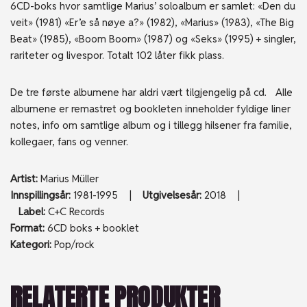
6CD-boks hvor samtlige Marius’ soloalbum er samlet: «Den du
veit» (1981) «Er’e så nøye a?» (1982), «Marius» (1983), «The Big
Beat» (1985), «Boom Boom» (1987) og «Seks» (1995) + singler,
rariteter og livespor. Totalt 102 låter fikk plass.
De tre første albumene har aldri vært tilgjengelig på cd. Alle
albumene er remastret og bookleten inneholder fyldige liner
notes, info om samtlige album og i tillegg hilsener fra familie,
kollegaer, fans og venner.
Artist:
Marius Müller
Innspillingsår
:
1981-1995 |
Utgivelsesår
:
2018 |
Label
:
C+C Records
Format:
6CD boks + booklet
Kategori:
Pop/rock
RELATERTE PRODUKTER