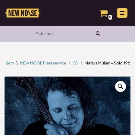
Hopp
0
til
Search Button
Search
innholdet
for:
Hjem
\
NEW NOISE Plateservice
\
CD
\
Marius Müller ‎– Solo 1981