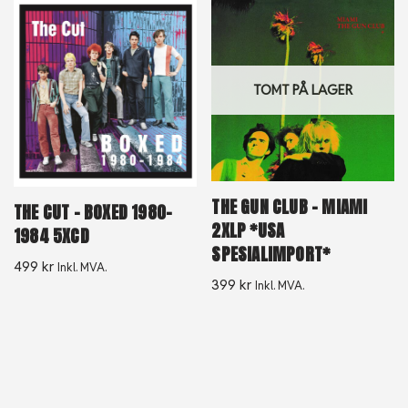
TOMT PÅ LAGER
THE GUN CLUB – MIAMI
THE CUT – BOXED 1980-
2XLP *USA
1984 5XCD
SPESIALIMPORT*
499
kr
Inkl. MVA.
399
kr
Inkl. MVA.