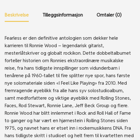
Beskrivelse
Tilleggsinformasjon
Omtaler (0)
Fearless er den definitive antologien som dekker hele
karrieren til Ronnie Wood – legendarisk gitarist,
mesterlåtskriver og globalt rockikon. Dette dobbeltalbumet
forteller historien om Ronnies ekstraordinære musikalske
reise, fra hans tidligste innspillinger som vidunderbarn i
tenårene på 1960-tallet til fire splitter nye spor, hans første
nye solomateriale siden «I Feel Like Playing» fra 2010. Med
fremragende øyeblikk fra alle hans syv solostudioalbum,
samt medforfattere og viktige øyeblikk med Rolling Stones,
Faces, Rod Stewart, Ronnie Lane, Jeff Beck Group og flere.
Ronnie Wood har blitt innlemmet i Rock and Roll Hall of Fame
to ganger og har vært en hjørnestein i Rolling Stones siden
1975, og navnet hans er etset inn i rockemusikkens DNA. Fra
hans tidligste skritt i studioet og helt frem til kvartetten med