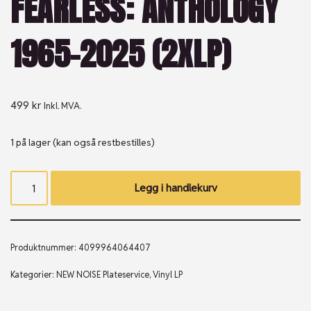
FEARLESS: ANTHOLOGY
1965-2025 (2XLP)
499
kr
Inkl. MVA.
1 på lager (kan også restbestilles)
Legg i handlekurv
Produktnummer:
4099964064407
Kategorier:
NEW NOISE Plateservice
,
Vinyl LP