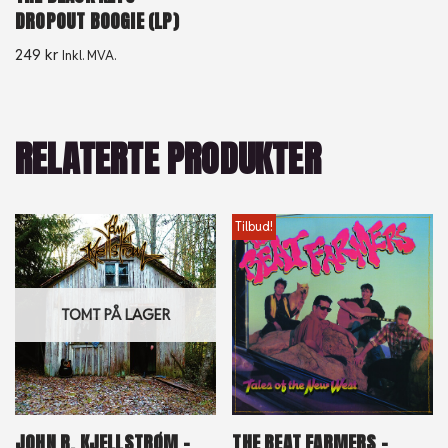
DROPOUT BOOGIE (LP)
249
kr
Inkl. MVA.
RELATERTE PRODUKTER
Tilbud!
TOMT PÅ LAGER
JOHN R. KJELLSTRØM –
THE BEAT FARMERS –