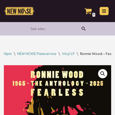
Hopp
0
til
Search Button
Search
innholdet
for:
Hjem
\
NEW NOISE Plateservice
\
Vinyl LP
\
Ronnie Wood – Fearl