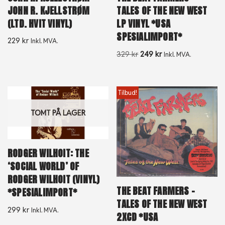
JOHN R. KJELLSTRØM
TALES OF THE NEW WEST
(LTD. HVIT VINYL)
LP VINYL *USA
SPESIALIMPORT*
229
kr
Inkl. MVA.
329
kr
249
kr
Inkl. MVA.
Tilbud!
TOMT PÅ LAGER
RODGER WILHOIT: THE
‘SOCIAL WORLD’ OF
RODGER WILHOIT (VINYL)
THE BEAT FARMERS –
*SPESIALIMPORT*
TALES OF THE NEW WEST
299
kr
Inkl. MVA.
2XCD *USA