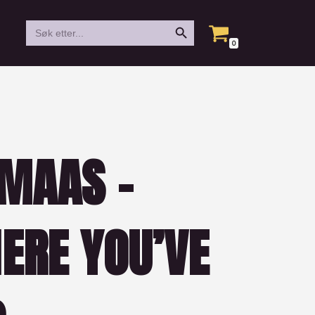
Search Button
Search
for:
0
LMAAS –
ERE YOU’VE