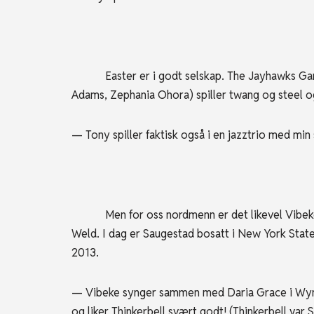
Easter er i godt selskap. The Jayhawks Gary L
Adams, Zephania Ohora) spiller twang og steel og
— Tony spiller faktisk også i en jazztrio med min
Men for oss nordmenn er det likevel Vibeke S
Weld. I dag er Saugestad bosatt i New York State
2013.
— Vibeke synger sammen med Daria Grace i Wynott
og liker Thinkerbell svært godt! (Thinkerbell var