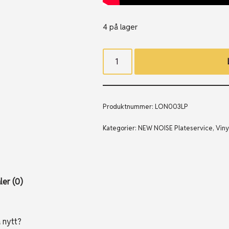
4 på lager
Produktnummer:
LON003LP
Kategorier:
NEW NOISE Plateservice
,
Viny
er (0)
å nytt?