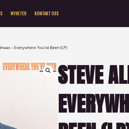
SS
NYHETER
KONTAKT OSS
lmaas – Everywhere You’ve Been (LP)
STEVE A
EVERYWH