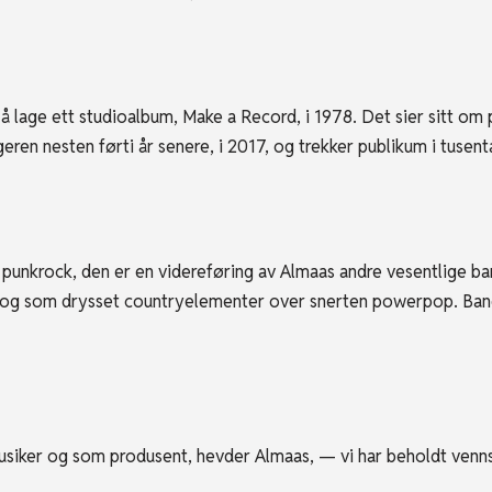
 ett studioalbum, Make a Record, i 1978. Det sier sitt om p
ren nesten førti år senere, i 2017, og trekker publikum i tusenta
rock, den er en videreføring av Almaas andre vesentlige ban
et og som drysset countryelementer over snerten powerpop. 
r og som produsent, hevder Almaas, — vi har beholdt vennskap