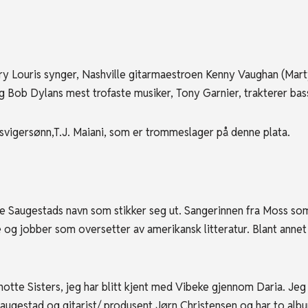
ouris synger, Nashville gitarmaestroen Kenny Vaughan (Marty 
 Bob Dylans mest trofaste musiker, Tony Garnier, trakterer bas
 svigersønn,T.J. Maiani, som er trommeslager på denne plata.
augestads navn som stikker seg ut. Sangerinnen fra Moss so
 og jobber som oversetter av amerikansk litteratur. Blant annet
e Sisters, jeg har blitt kjent med Vibeke gjennom Daria. Jeg 
 Saugestad og gitarist/ produsent Jørn Christensen og har to alb