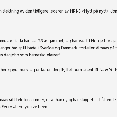
slektning av den tidligere lederen av NRKS «Nytt på nytt», Jo
polis da han var 23 år gammel, jeg har vært i Norge fire gan
ere ganger har spilt både i Sverige og Danmark, forteller Almaas p
ren dagjobb som barneskolelærer!
 her oppe mens jeg er lærer. Jeg flyttet permanent til New York 
as sitt telefonnummer, er at han nylig har sluppet sitt åttende
en Everywhere you´ve been.