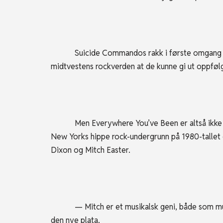
Suicide Commandos rakk i første omgang å lage
midtvestens rockverden at de kunne gi ut oppfølge
Men Everywhere You’ve Been er altså ikke punk
New Yorks hippe rock-undergrunn på 1980-tall
Dixon og Mitch Easter.
— Mitch er et musikalsk geni, både som musike
den nye plata.