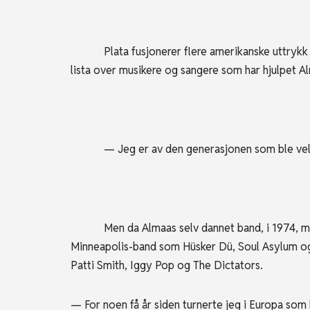
Plata fusjonerer flere amerikanske uttrykk som
lista over musikere og sangere som har hjulpet Al
— Jeg er av den generasjonen som ble veldig 
Men da Almaas selv dannet band, i 1974, med h
Minneapolis-band som Hüsker Dü, Soul Asylum o
Patti Smith, Iggy Pop og The Dictators.
— For noen få år siden turnerte jeg i Europa som 