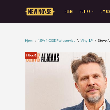
HJEM
BUTIKK
OM O
Hopp
til
innholdet
Hjem
\
NEW NOISE Plateservice
\
Vinyl LP
\
Steve A
Tilbud!