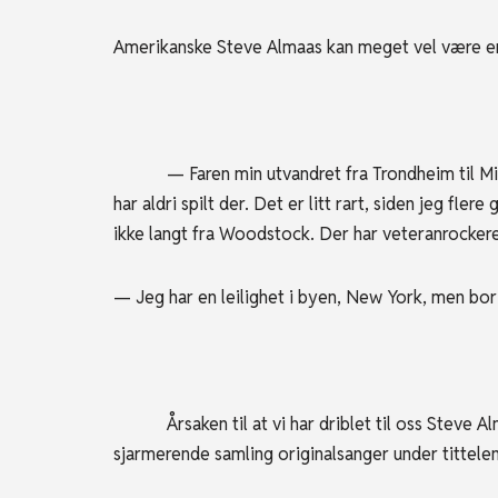
Amerikanske Steve Almaas kan meget vel være en 
— Faren min utvandret fra Trondheim til Minnea
har aldri spilt der. Det er litt rart, siden jeg fl
ikke langt fra Woodstock. Der har veteranrocke
— Jeg har en leilighet i byen, New York, men bor
Årsaken til at vi har driblet til oss Steve Alma
sjarmerende samling originalsanger under tittel