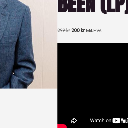
BEEN (LP
299
kr
200
kr
Inkl. MVA.