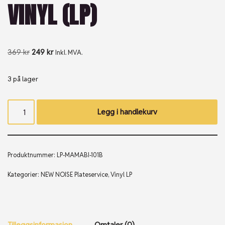
VINYL (LP)
369
kr
249
kr
Inkl. MVA.
3 på lager
Legg i handlekurv
Produktnummer:
LP-MAMABI-101B
Kategorier:
NEW NOISE Plateservice
,
Vinyl LP
Tilleggsinformasjon
Omtaler (0)