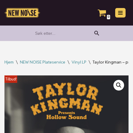
Hopp
0
til
Search Button
Search
innholdet
for:
Hjem
\
NEW NOISE Plateservice
\
Vinyl LP
\
Taylor Kingman – pres
Tilbud!