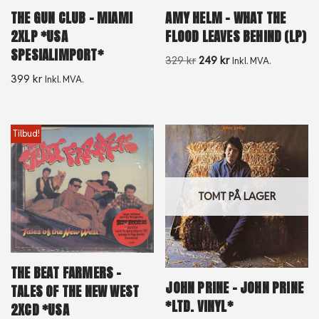
THE GUN CLUB – MIAMI
AMY HELM – WHAT THE
2XLP *USA
FLOOD LEAVES BEHIND (LP)
SPESIALIMPORT*
329
kr
249
kr
Inkl. MVA.
399
kr
Inkl. MVA.
Tilbud!
TOMT PÅ LAGER
THE BEAT FARMERS –
JOHN PRINE – JOHN PRINE
TALES OF THE NEW WEST
*LTD. VINYL*
2XCD *USA