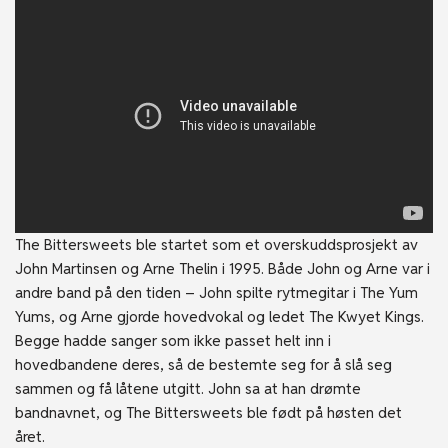
The Bittersweets ble startet som et overskuddsprosjekt av
John Martinsen og Arne Thelin i 1995. Både John og Arne var i
andre band på den tiden – John spilte rytmegitar i The Yum
Yums, og Arne gjorde hovedvokal og ledet The Kwyet Kings.
Begge hadde sanger som ikke passet helt inn i
hovedbandene deres, så de bestemte seg for å slå seg
sammen og få låtene utgitt. John sa at han drømte
bandnavnet, og The Bittersweets ble født på høsten det
året.