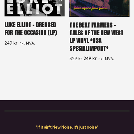
LUKE ELLIOT – DRESSED
THE BEAT FARMERS –
FOR THE OCCASION (LP)
TALES OF THE NEW WEST
LP VINYL *USA
249
kr
Inkl. MVA.
SPESIALIMPORT*
329
kr
249
kr
Inkl. MVA.
"If it ain't New Noise, it's just noise"