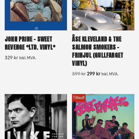
JOHN PRINE – SWEET
ÅSE KLEVELAND & THE
REVENGE *LTD. VINYL*
SALMON SMOKERS –
FRIHJUL (GULLFARGET
329
kr
Inkl. MVA.
VINYL)
399
kr
299
kr
Inkl. MVA.
Tilbud!