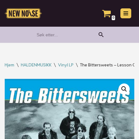
Hopp
0
til
Search Button
Search
innholdet
for:
Hjem
\
HALDENMUSIKK
\
Vinyl LP
\
The Bittersweets – Lesson On