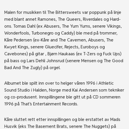
Malen for musikken til The Bittersweets var poppunk på linje
med blant annet Ramones, The Queers, Riverdales og Hard-
ons. Tomas Dahl (ex Abusers, The Yum Yums, senere Vikings,
Wonderfools, Turbonegro og Caddy) ble med på trommer,
Kåre Pedersen (ex-Kåre and The Cavemen, Abusers, The
Kwyet Kings, senere Gluecifer, Rejects, Euroboys og
Cavebones) på gitar , Bjørn Haukaas (ex T-Zers og Fuck Ups)
på bass og Lars Dehli Johnsrud (senere Mensen og The Good
Bad And The Zugly) på orgel.
Albumet ble spilt inn over to helger våren 1996 i Athletic
Sound Studio i Halden, Norge med Kai Andersen som tekniker
og co-produsent. Innspillingene ble gitt ut på CD sommeren
1996 på That’s Entertainment Records.
Kåre sluttet rett etter innspillingen og ble erstattet av Mads
Husvik (eks The Basement Brats, senere The Nuggets) på