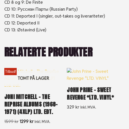
CD 8 og 9: De Finite
CD 10: Руссиан Парты (Russian Party)
CD 11: Deported I (singler, out-takes og liverariteter)
CD 12: Deported II
CD 13: Østavind (Live)
RELATERTE PRODUKTER
Tilbud!
TOMT PÅ LAGER
JOHN PRINE – SWEET
JONI MITCHELL – THE
REVENGE *LTD. VINYL*
REPRISE ALBUMS (1968-
329
kr
Inkl. MVA.
1971) (4XLP) LTD. EDT.
1599
kr
1299
kr
Inkl. MVA.