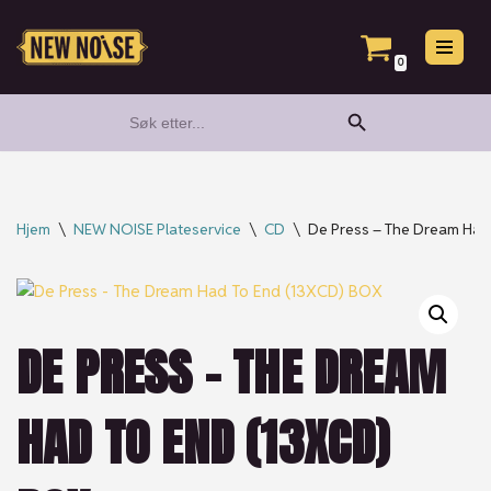
Hopp
0
til
Search Button
Search
innholdet
for:
Hjem
\
NEW NOISE Plateservice
\
CD
\
De Press – The Dream Had
DE PRESS – THE DREAM
HAD TO END (13XCD)