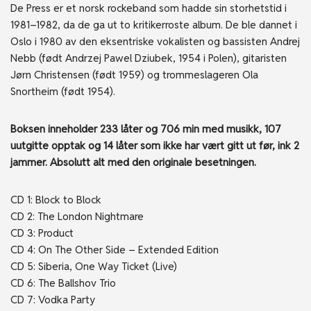
De Press er et norsk rockeband som hadde sin storhetstid i
1981–1982, da de ga ut to kritikerroste album. De ble dannet i
Oslo i 1980 av den eksentriske vokalisten og bassisten Andrej
Nebb (født Andrzej Pawel Dziubek, 1954 i Polen), gitaristen
Jørn Christensen (født 1959) og trommeslageren Ola
Snortheim (født 1954).
Boksen inneholder 233 låter og 706 min med musikk, 107
uutgitte opptak og 14 låter som ikke har vært gitt ut før, ink 2
jammer. Absolutt alt med den originale besetningen.
CD 1: Block to Block
CD 2: The London Nightmare
CD 3: Product
CD 4: On The Other Side – Extended Edition
CD 5: Siberia, One Way Ticket (Live)
CD 6: The Ballshov Trio
CD 7: Vodka Party